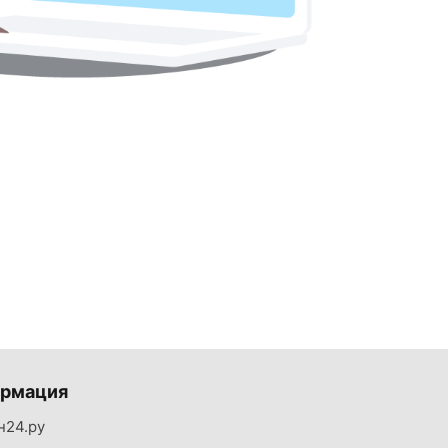
рмация
н24.ру