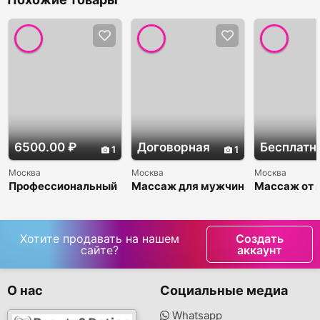
6500.00 ₽
Договорная
Бесплатн
1
1
Москва
Москва
Москва
Профессиональный
Массаж для мужчин
Массаж от 
и эротический
и женщин!
массажисто
массаж для
мужчин, женщин и
пар
Хотите продавать на нашем
Создать
сайте?
аккаунт
О нас
Социальные медиа
Whatsapp