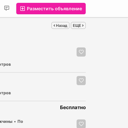
Разместить объявление
Назад
ЕЩЕ
отров
отров
Бесплатно
жчины
По