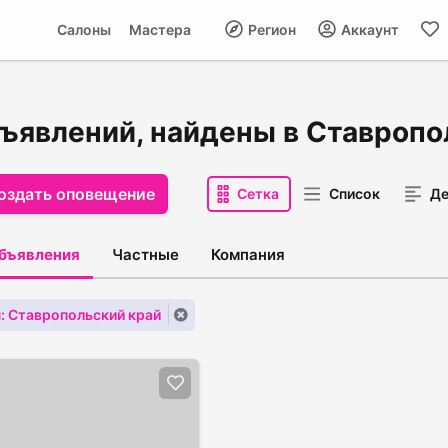
Салоны
Мастера
Регион
Аккаунт
бъявлений, найдены в Ставропо
оздать оповещение
Сетка
Список
Де
объявления
Частные
Компания
: Ставропольский край