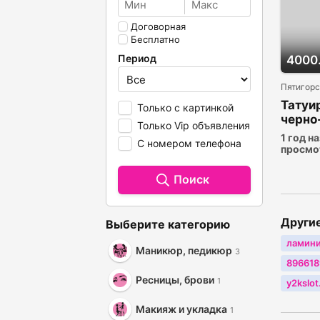
Договорная
Бесплатно
Период
4000
Пятигорс
Татуир
Только с картинкой
черно
Только Vip объявления
1 год н
С номером телефона
просмо
Поиск
Други
Выберите категорию
ламин
Маникюр, педикюр
3
89661
Ресницы, брови
1
y2kslot
Макияж и укладка
1