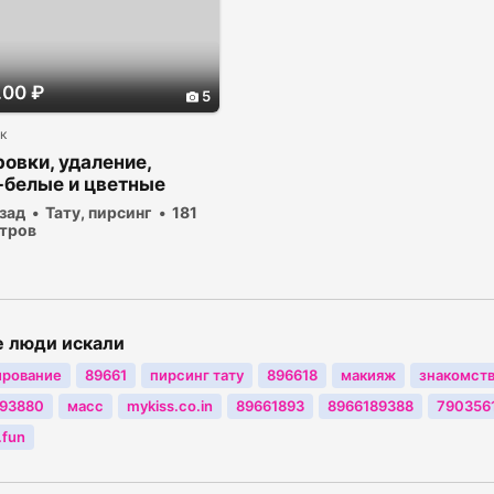
.00 ₽
5
к
овки, удаление,
-белые и цветные
азад
Тату, пирсинг
181
тров
е люди искали
ирование
89661
пирсинг тату
896618
макияж
знакомст
893880
масс
mykiss.co.in
89661893
8966189388
790356
.fun