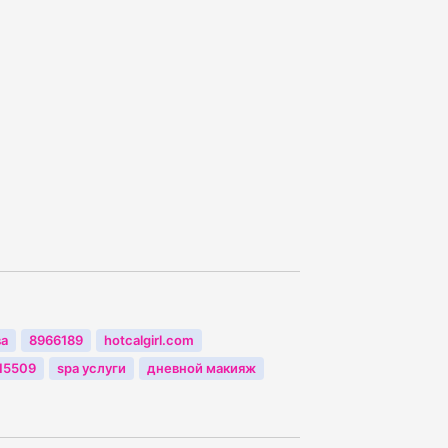
ва
8966189
hotcalgirl.com
15509
spa услуги
дневной макияж