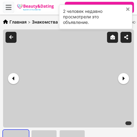
Разместить объявление
2 человек недавно
просмотрели это
Главная
>
Знакомства
>
Симпатичная кошечка желает пооб
объявление.