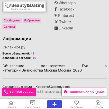
Whatsapp
Facebook
Pinterest
Сообщения
Избранное
Twitter
Салоны
LinkedIn
Информация
Онлайн24.ру
Всего объявлений:
48
добавлено сегодня:
+0
Объявление пользователя Eva в
категории Знакомства Москва Москва 2026
Свяжитесь с нами
Красота&Знакомства
Копирайт © 2026 Красота&Знакомства.ру Все права защищены.
+79859 ••• •••
Написать сообщение
Главная
Сообщения
Избранное
Регион